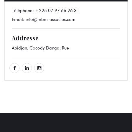
Téléphone:
+225 07 97 66 26 31
Email:
info@mbm-associes.com
Addresse
Abidjan, Cocody Danga, Rue