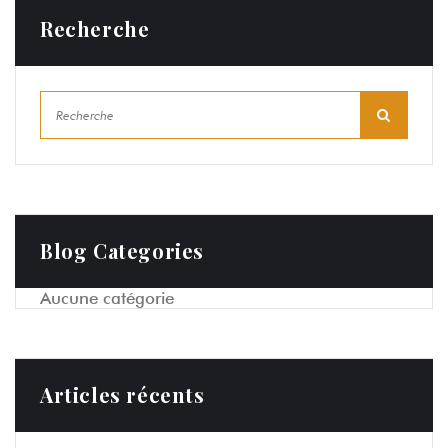
Recherche
Blog Categories
Aucune catégorie
Articles récents