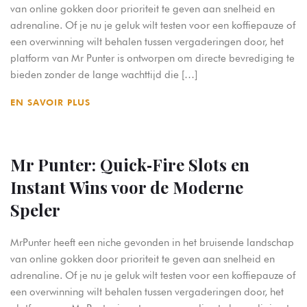
van online gokken door prioriteit te geven aan snelheid en
adrenaline. Of je nu je geluk wilt testen voor een koffiepauze of
een overwinning wilt behalen tussen vergaderingen door, het
platform van Mr Punter is ontworpen om directe bevrediging te
bieden zonder de lange wachttijd die […]
EN SAVOIR PLUS
Mr Punter: Quick‑Fire Slots en
Instant Wins voor de Moderne
Speler
MrPunter heeft een niche gevonden in het bruisende landschap
van online gokken door prioriteit te geven aan snelheid en
adrenaline. Of je nu je geluk wilt testen voor een koffiepauze of
een overwinning wilt behalen tussen vergaderingen door, het