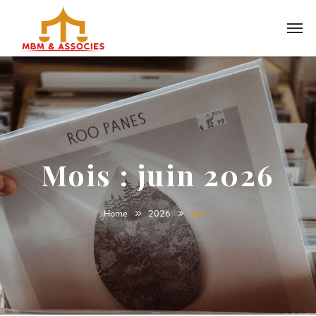
Mois :
juin 2026
Home
2026
juin