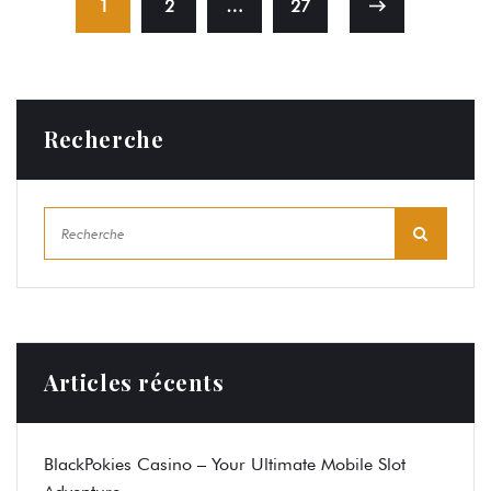
1
2
…
27
Recherche
Articles récents
BlackPokies Casino – Your Ultimate Mobile Slot